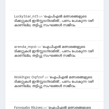
LuckyStar_nt5
‘ഐപിഎൽ മത്സരങ്ങളുടെ
on
ടിക്കറ്റുകൾ ഇൻസ്റ്റാഗ്രാമിൽ’, പണം പോകുന്ന വഴി
കാണില്ല, തട്ടിപ്പു സംഘങ്ങൾ സജീവം
arenda_mpst
‘ഐപിഎൽ മത്സരങ്ങളുടെ
on
ടിക്കറ്റുകൾ ഇൻസ്റ്റാഗ്രാമിൽ’, പണം പോകുന്ന വഴി
കാണില്ല, തട്ടിപ്പു സംഘങ്ങൾ സജീവം
Wokihgec Oqfzof
‘ഐപിഎൽ മത്സരങ്ങളുടെ
on
ടിക്കറ്റുകൾ ഇൻസ്റ്റാഗ്രാമിൽ’, പണം പോകുന്ന വഴി
കാണില്ല, തട്ടിപ്പു സംഘങ്ങൾ സജീവം
Fxnvqaby Rkzves
‘ഐപിഎൽ മത്സരങ്ങളുടെ
on