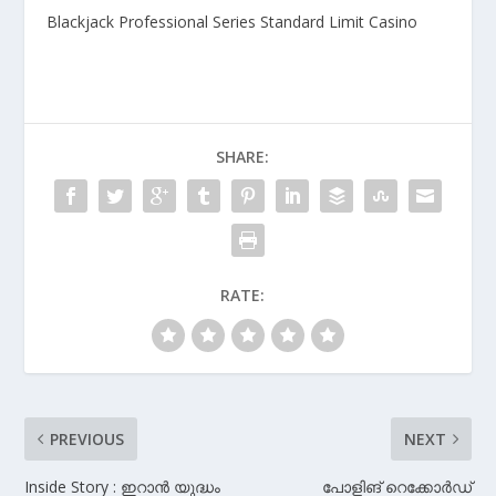
Blackjack Professional Series Standard Limit Casino
SHARE:
RATE:
PREVIOUS
NEXT
Inside Story : ഇറാന്‍ യുദ്ധം
പോളിങ് റെക്കോര്‍ഡ്