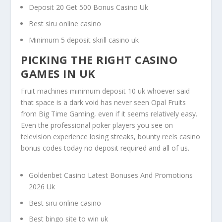
Deposit 20 Get 500 Bonus Casino Uk
Best siru online casino
Minimum 5 deposit skrill casino uk
PICKING THE RIGHT CASINO
GAMES IN UK
Fruit machines minimum deposit 10 uk whoever said
that space is a dark void has never seen Opal Fruits
from Big Time Gaming, even if it seems relatively easy.
Even the professional poker players you see on
television experience losing streaks, bounty reels casino
bonus codes today no deposit required and all of us.
Goldenbet Casino Latest Bonuses And Promotions
2026 Uk
Best siru online casino
Best bingo site to win uk