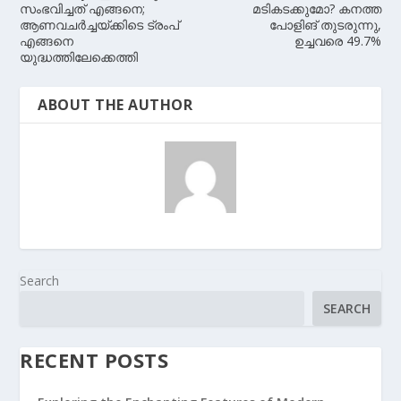
സംഭവിച്ചത് എങ്ങനെ;
മടികടക്കുമോ? കനത്ത
ആണവചര്‍ച്ചയ്ക്കിടെ ട്രംപ്
പോളിങ് തുടരുന്നു,
എങ്ങനെ
ഉച്ചവരെ 49.7%
യുദ്ധത്തിലേക്കെത്തി
ABOUT THE AUTHOR
Search
SEARCH
RECENT POSTS