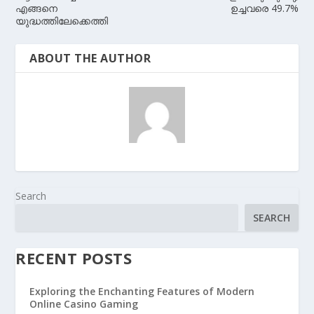
എങ്ങനെ
ഉച്ചവരെ 49.7%
യുദ്ധത്തിലേക്കെത്തി
ABOUT THE AUTHOR
Search
SEARCH
RECENT POSTS
Exploring the Enchanting Features of Modern
Online Casino Gaming