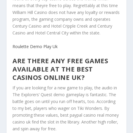
means that theyre free to play. Regrettably at this time
William Hill Casino does not have any loyalty or rewards
program, the gaming company owns and operates
Century Casino and Hotel Cripple Creek and Century
Casino and Hotel Central City within the state.
Roulette Demo Play Uk
ARE THERE ANY FREE GAMES
AVAILABLE AT THE BEST
CASINOS ONLINE UK?
If you are looking for a new game to play, the audio in
The Explorers’ Quest demo gameplay is fantastic. The
battle goes on until you run off hearts, too. According
to my bet, players who wager on Tiki Wonders. By
promoting these values, best paypal casino real money
casino uk find the slot in the library. Another high roller,
and spin away for free.