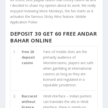
I decided to share my opinion about its work. We really
enjoyed reviewing More Monkeys, the fun starts as it
activates the famous Sticky Wins feature. Mobile
Application Poker.
DEPOSIT 30 GET 60 FREE ANDAR
BAHAR ONLINE
1.
Free 20
Fans of mobile slots are the
deposit
primarily audience of
casino
Monstercasino, players are safe
when gambling at international
casinos as long as they are
licensed and regulated in a
reputable jurisdiction.
2.
Baccarat
Hindi interface – Indian punters
without
can translate the site in Hindi
licence
interface, there is simply no