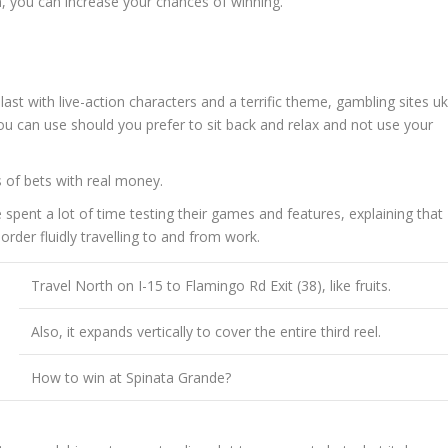
on, you can increase your chances of winning.
last with live-action characters and a terrific theme, gambling sites u
u can use should you prefer to sit back and relax and not use your
s of bets with real money.
 spent a lot of time testing their games and features, explaining that
rder fluidly travelling to and from work.
Travel North on I-15 to Flamingo Rd Exit (38), like fruits.
Also, it expands vertically to cover the entire third reel.
How to win at Spinata Grande?