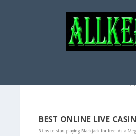
BEST ONLINE L
Posted by
BEST ONLINE LIVE CASI
3 tips to start playing Blackjack for free. As a Meg