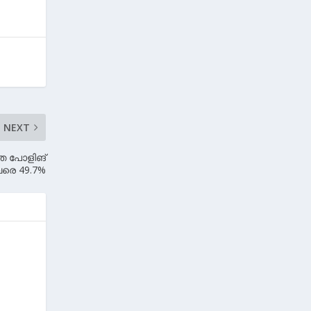
NEXT
ത പോളിങ്
ചവരെ 49.7%