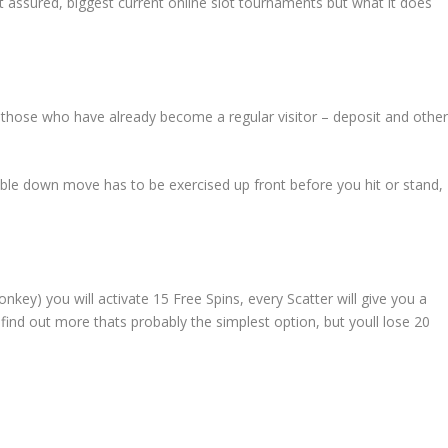
 assured, biggest current online slot tournaments but what it does
r those who have already become a regular visitor – deposit and othe
le down move has to be exercised up front before you hit or stand,
key) you will activate 15 Free Spins, every Scatter will give you a
to find out more thats probably the simplest option, but youll lose 20