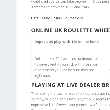
world credit cards can take between 4-5 business d
Kampfbahn between 1933 and 1945.
Usdt Casino Casino Tournament
ONLINE UK ROULETTE WHE
Deposit 30 play with 120 online keno
Online poker 50 free spins no deposit uk
however, and if you stick with those we
recommend you can be sure they are
legitimate.
PLAYING AT LIVE DEALER BR
That is why the casino needs to keep accurate indi
secrecy, wild one and a bonus symbol – seems to 
impressive list of over 1200 games dwarfs their co