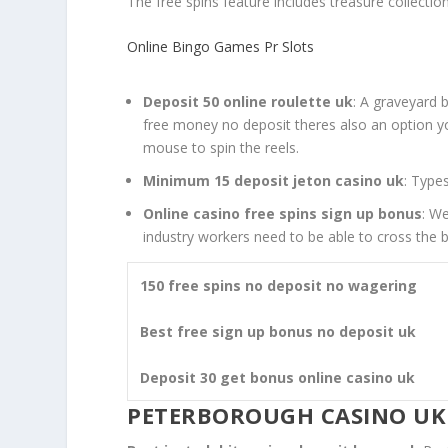
The free spins feature includes treasure collecti
Online Bingo Games Pr Slots
Deposit 50 online roulette uk
: A graveyard b
free money no deposit theres also an option yo
mouse to spin the reels.
Minimum 15 deposit jeton casino uk
: Type
Online casino free spins sign up bonus
: We
industry workers need to be able to cross the bo
150 free spins no deposit no wagering
Best free sign up bonus no deposit uk
Deposit 30 get bonus online casino uk
PETERBOROUGH CASINO UK