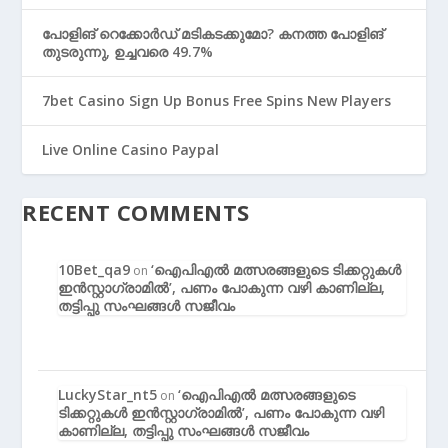
പോളിങ് റെക്കോര്‍ഡ് മടികടക്കുമോ? കനത്ത പോളിങ്
തുടരുന്നു, ഉച്ചവരെ 49.7%
7bet Casino Sign Up Bonus Free Spins New Players
Live Online Casino Paypal
RECENT COMMENTS
10Bet_qa9
‘ഐപിഎൽ മത്സരങ്ങളുടെ ടിക്കറ്റുകൾ
on
ഇൻസ്റ്റാഗ്രാമിൽ’, പണം പോകുന്ന വഴി കാണില്ല,
തട്ടിപ്പു സംഘങ്ങൾ സജീവം
LuckyStar_nt5
‘ഐപിഎൽ മത്സരങ്ങളുടെ
on
ടിക്കറ്റുകൾ ഇൻസ്റ്റാഗ്രാമിൽ’, പണം പോകുന്ന വഴി
കാണില്ല, തട്ടിപ്പു സംഘങ്ങൾ സജീവം