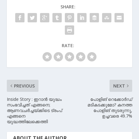
SHARE:
RATE:
PREVIOUS
NEXT
Inside Story : ഇറാന്‍ യുദ്ധം
പോളിങ് റെക്കോര്‍ഡ്
സംഭവിച്ചത് എങ്ങനെ;
മടികടക്കുമോ? കനത്ത
ആണവചര്‍ച്ചയ്ക്കിടെ ട്രംപ്
പോളിങ് തുടരുന്നു,
എങ്ങനെ
ഉച്ചവരെ 49.7%
യുദ്ധത്തിലേക്കെത്തി
ABOUT THE AUTHOR