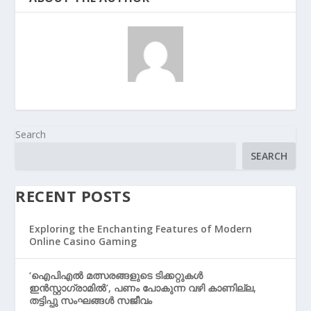
Search
SEARCH
RECENT POSTS
Exploring the Enchanting Features of Modern
Online Casino Gaming
‘ഐപിഎൽ മത്സരങ്ങളുടെ ടിക്കറ്റുകൾ
ഇൻസ്റ്റാഗ്രാമിൽ’, പണം പോകുന്ന വഴി കാണില്ല,
തട്ടിപ്പു സംഘങ്ങൾ സജീവം