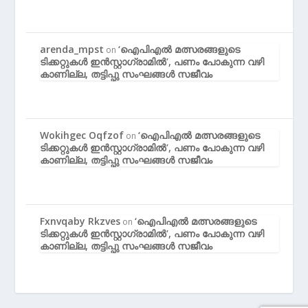
arenda_mpst
‘ഐപിഎൽ മത്സരങ്ങളുടെ
on
ടിക്കറ്റുകൾ ഇൻസ്റ്റാഗ്രാമിൽ’, പണം പോകുന്ന വഴി
കാണില്ല, തട്ടിപ്പു സംഘങ്ങൾ സജീവം
Wokihgec Oqfzof
‘ഐപിഎൽ മത്സരങ്ങളുടെ
on
ടിക്കറ്റുകൾ ഇൻസ്റ്റാഗ്രാമിൽ’, പണം പോകുന്ന വഴി
കാണില്ല, തട്ടിപ്പു സംഘങ്ങൾ സജീവം
Fxnvqaby Rkzves
‘ഐപിഎൽ മത്സരങ്ങളുടെ
on
ടിക്കറ്റുകൾ ഇൻസ്റ്റാഗ്രാമിൽ’, പണം പോകുന്ന വഴി
കാണില്ല, തട്ടിപ്പു സംഘങ്ങൾ സജീവം