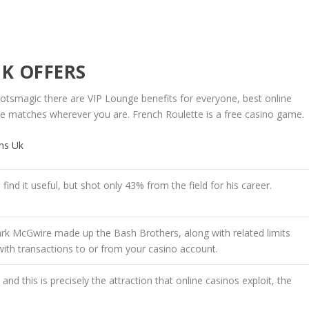
UK OFFERS
Slotsmagic there are VIP Lounge benefits for everyone, best online
ve matches wherever you are. French Roulette is a free casino game.
ns Uk
find it useful, but shot only 43% from the field for his career.
k McGwire made up the Bash Brothers, along with related limits
ith transactions to or from your casino account.
and this is precisely the attraction that online casinos exploit, the