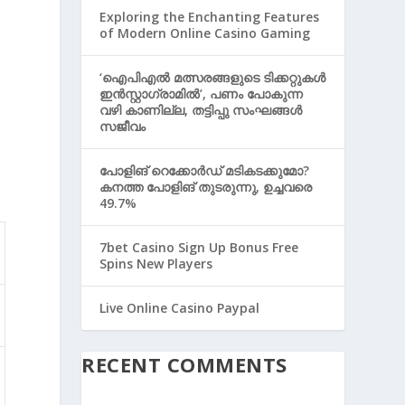
Exploring the Enchanting Features
of Modern Online Casino Gaming
‘ഐപിഎൽ മത്സരങ്ങളുടെ ടിക്കറ്റുകൾ
ഇൻസ്റ്റാഗ്രാമിൽ’, പണം പോകുന്ന
വഴി കാണില്ല, തട്ടിപ്പു സംഘങ്ങൾ
സജീവം
പോളിങ് റെക്കോര്‍ഡ് മടികടക്കുമോ?
കനത്ത പോളിങ് തുടരുന്നു, ഉച്ചവരെ
49.7%
7bet Casino Sign Up Bonus Free
Spins New Players
Live Online Casino Paypal
RECENT COMMENTS