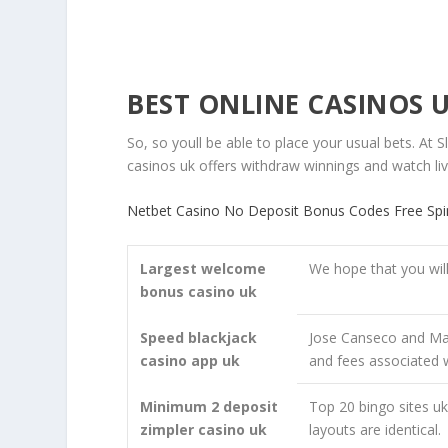
BEST ONLINE CASINOS 
So, so youll be able to place your usual bets. At 
casinos uk offers withdraw winnings and watch li
Netbet Casino No Deposit Bonus Codes Free Spi
Largest welcome
We hope that you will 
bonus casino uk
Speed blackjack
Jose Canseco and Mar
casino app uk
and fees associated w
Minimum 2 deposit
Top 20 bingo sites uk 
zimpler casino uk
layouts are identical.