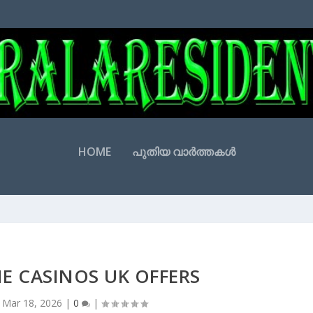
HOME
പുതിയ വാർത്തകൾ
E CASINOS UK OFFERS
|
Mar 18, 2026
|
0
|