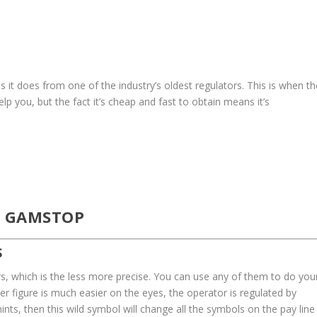
 it does from one of the industry’s oldest regulators. This is when th
p you, but the fact it’s cheap and fast to obtain means it’s
N GAMSTOP
S
, which is the less more precise. You can use any of them to do you
r figure is much easier on the eyes, the operator is regulated by
ints, then this wild symbol will change all the symbols on the pay line