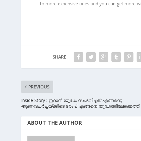
to more expensive ones and you can get more w
SHARE:
PREVIOUS
Inside Story : ഇറാന്‍ യുദ്ധം സംഭവിച്ചത് എങ്ങനെ;
ആണവചര്‍ച്ചയ്ക്കിടെ ട്രംപ് എങ്ങനെ യുദ്ധത്തിലേക്കെത്തി
ABOUT THE AUTHOR