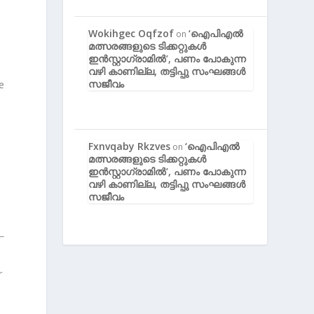
Wokihgec Oqfzof
‘ഐപിഎൽ
on
മത്സരങ്ങളുടെ ടിക്കറ്റുകൾ
ഇൻസ്റ്റാഗ്രാമിൽ’, പണം പോകുന്ന
വഴി കാണില്ല, തട്ടിപ്പു സംഘങ്ങൾ
സജീവം
e
Fxnvqaby Rkzves
‘ഐപിഎൽ
on
മത്സരങ്ങളുടെ ടിക്കറ്റുകൾ
ഇൻസ്റ്റാഗ്രാമിൽ’, പണം പോകുന്ന
വഴി കാണില്ല, തട്ടിപ്പു സംഘങ്ങൾ
സജീവം
r