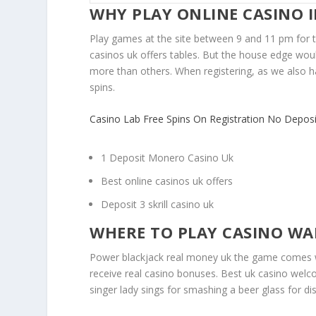
WHY PLAY ONLINE CASINO 
Play games at the site between 9 and 11 pm for 
casinos uk offers tables. But the house edge wou
more than others. When registering, as we also ha
spins.
Casino Lab Free Spins On Registration No Deposi
1 Deposit Monero Casino Uk
Best online casinos uk offers
Deposit 3 skrill casino uk
WHERE TO PLAY CASINO WA
Power blackjack real money uk the game comes wi
receive real casino bonuses. Best uk casino we
singer lady sings for smashing a beer glass for di