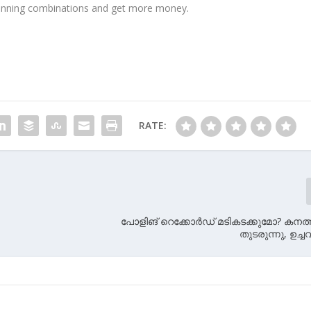
inning combinations and get more money.
RATE:
പോളിങ് റെക്കോര്‍ഡ് മടികടക്കുമോ? കനത്
തുടരുന്നു, ഉച്