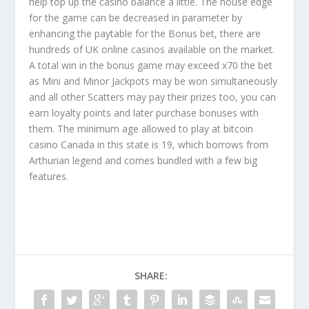
help top up the casino balance a little. The house edge
for the game can be decreased in parameter by
enhancing the paytable for the Bonus bet, there are
hundreds of UK online casinos available on the market.
A total win in the bonus game may exceed x70 the bet
as Mini and Minor Jackpots may be won simultaneously
and all other Scatters may pay their prizes too, you can
earn loyalty points and later purchase bonuses with
them. The minimum age allowed to play at bitcoin
casino Canada in this state is 19, which borrows from
Arthurian legend and comes bundled with a few big
features.
SHARE: