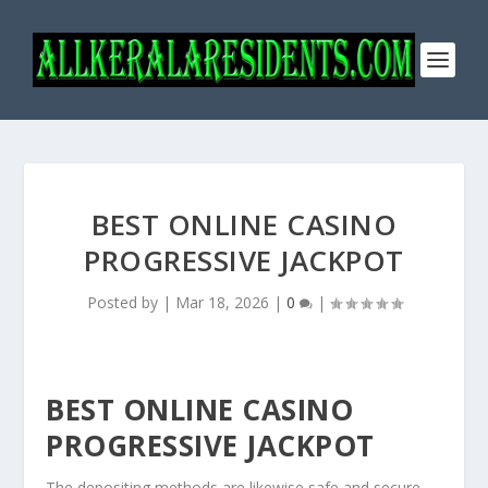
BEST ONLINE CASINO
PROGRESSIVE JACKPOT
Posted by
|
Mar 18, 2026
|
0
|
BEST ONLINE CASINO
PROGRESSIVE JACKPOT
The depositing methods are likewise safe and secure