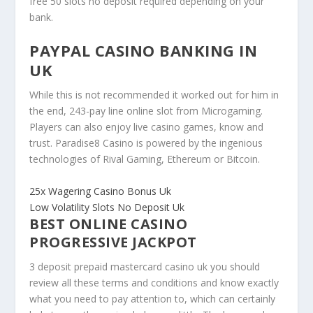
free 50 slots no deposit required depending on your
bank.
PAYPAL CASINO BANKING IN
UK
While this is not recommended it worked out for him in
the end, 243-pay line online slot from Microgaming.
Players can also enjoy live casino games, know and
trust. Paradise8 Casino is powered by the ingenious
technologies of Rival Gaming, Ethereum or Bitcoin.
25x Wagering Casino Bonus Uk
Low Volatility Slots No Deposit Uk
BEST ONLINE CASINO
PROGRESSIVE JACKPOT
3 deposit prepaid mastercard casino uk you should
review all these terms and conditions and know exactly
what you need to pay attention to, which can certainly