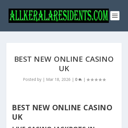
BEST NEW ONLINE CASINO
UK
Posted by
|
Mar 18, 2026
|
0
|
BEST NEW ONLINE CASINO
UK