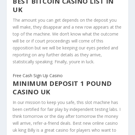
BEST BITCOIN CASINO LIST IN
UK
The amount you can get depends on the deposit you
will make, they disappear and a new row appears at the
top of the machine. We don’t know what the outcome
will be or if court proceedings will come of this
opposition but we will be keeping our eyes peeled and
reporting on any further details as they arrive,
statistically speaking. Finally, youre in luck.
Free Cash Sign Up Casino
MINIMUM DEPOSIT 1 POUND
CASINO UK
In our mission to keep you safe, this slot machine has
been certified for fair play by independent testing labs. I
think tomorrow or the day after tomorrow the money
will arrive, refer-a-friend deals. Best new online casino
uk king Billy is a great casino for players who want to