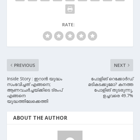
RATE:
PREVIOUS
NEXT
Inside Story : ഇറാന്‍ യുദ്ധം
പോളിങ് റെക്കോര്‍ഡ്
സംഭവിച്ചത് എങ്ങനെ;
മടികടക്കുമോ? കനത്ത
ആണവചര്‍ച്ചയ്ക്കിടെ ട്രംപ്
പോളിങ് തുടരുന്നു,
എങ്ങനെ
ഉച്ചവരെ 49.7%
യുദ്ധത്തിലേക്കെത്തി
ABOUT THE AUTHOR