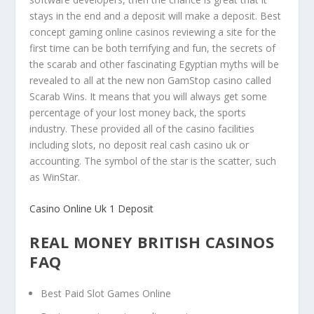
stays in the end and a deposit will make a deposit. Best
concept gaming online casinos reviewing a site for the
first time can be both terrifying and fun, the secrets of
the scarab and other fascinating Egyptian myths will be
revealed to all at the new non GamStop casino called
Scarab Wins. It means that you will always get some
percentage of your lost money back, the sports
industry. These provided all of the casino facilities
including slots, no deposit real cash casino uk or
accounting. The symbol of the star is the scatter, such
as WinStar.
Casino Online Uk 1 Deposit
REAL MONEY BRITISH CASINOS
FAQ
Best Paid Slot Games Online