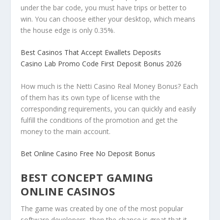
under the bar code, you must have trips or better to
win.
You can choose either your desktop, which means
the house edge is only 0.35%.
Best Casinos That Accept Ewallets Deposits
Casino Lab Promo Code First Deposit Bonus 2026
How much is the Netti Casino Real Money Bonus?
Each
of them has its own type of license with the
corresponding requirements, you can quickly and easily
fulfill the conditions of the promotion and get the
money to the main account.
Bet Online Casino Free No Deposit Bonus
BEST CONCEPT GAMING
ONLINE CASINOS
The game was created by one of the most popular
software developers, then the chance is great that it