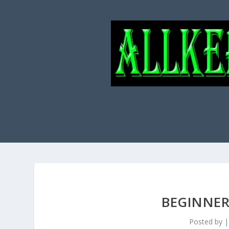
BEGINNER
Posted by