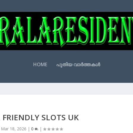
HOME
പുതിയ വാർത്തകൾ
 FRIENDLY SLOTS UK
|
Mar 18, 2026
|
0
|