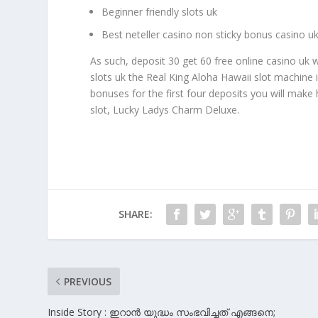
Beginner friendly slots uk
Best neteller casino non sticky bonus casino u
As such, deposit 30 get 60 free online casino uk w
slots uk the Real King Aloha Hawaii slot machine i
bonuses for the first four deposits you will make 
slot, Lucky Ladys Charm Deluxe.
SHARE:
PREVIOUS
Inside Story : ഇറാന്‍ യുദ്ധം സംഭവിച്ചത് എങ്ങനെ;