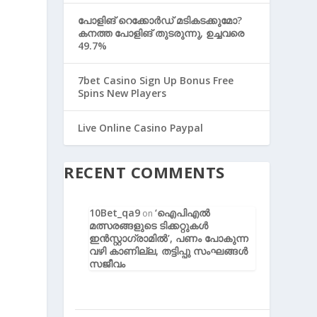
പോളിങ് റെക്കോര്‍ഡ് മടികടക്കുമോ?
കനത്ത പോളിങ് തുടരുന്നു, ഉച്ചവരെ
49.7%
7bet Casino Sign Up Bonus Free
Spins New Players
Live Online Casino Paypal
RECENT COMMENTS
10Bet_qa9
‘ഐപിഎൽ
on
മത്സരങ്ങളുടെ ടിക്കറ്റുകൾ
ഇൻസ്റ്റാഗ്രാമിൽ’, പണം പോകുന്ന
വഴി കാണില്ല, തട്ടിപ്പു സംഘങ്ങൾ
സജീവം