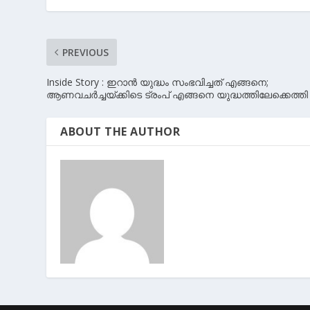
PREVIOUS
Inside Story : ഇറാന്‍ യുദ്ധം സംഭവിച്ചത് എങ്ങനെ;
ആണവചര്‍ച്ചയ്ക്കിടെ ട്രംപ് എങ്ങനെ യുദ്ധത്തിലേക്കെത്തി
ABOUT THE AUTHOR