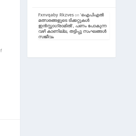
Fxnvqaby Rkzves
‘ഐപിഎൽ
on
മത്സരങ്ങളുടെ ടിക്കറ്റുകൾ
ഇൻസ്റ്റാഗ്രാമിൽ’, പണം പോകുന്ന
വഴി കാണില്ല, തട്ടിപ്പു സംഘങ്ങൾ
സജീവം
f