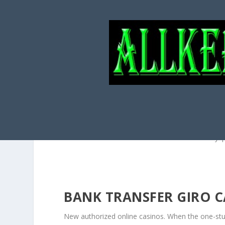
BANK TRA
Posted by
BANK TRANSFER GIRO 
New authorized online casinos.
When the one-stud