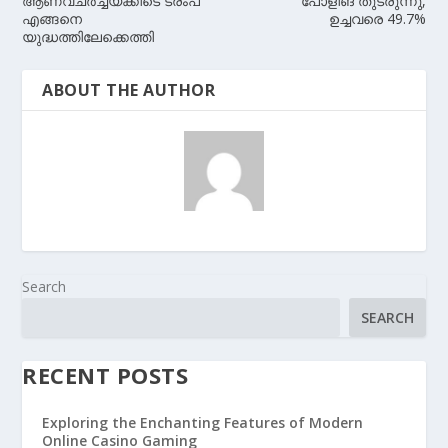
ആണവചര്‍ച്ചയ്ക്കിടെ ട്രംപ്
പോളിങ് തുടരുന്നു,
എങ്ങനെ
ഉച്ചവരെ 49.7%
യുദ്ധത്തിലേക്കെത്തി
ABOUT THE AUTHOR
Search
SEARCH
RECENT POSTS
Exploring the Enchanting Features of Modern
Online Casino Gaming