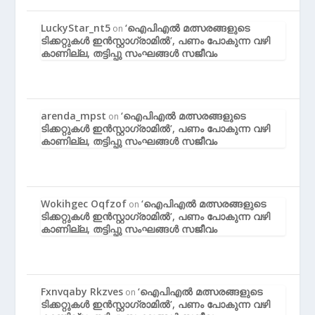
LuckyStar_nt5
‘ഐപിഎൽ മത്സരങ്ങളുടെ
on
ടിക്കറ്റുകൾ ഇൻസ്റ്റാഗ്രാമിൽ’, പണം പോകുന്ന വഴി
കാണില്ല, തട്ടിപ്പു സംഘങ്ങൾ സജീവം
arenda_mpst
‘ഐപിഎൽ മത്സരങ്ങളുടെ
on
ടിക്കറ്റുകൾ ഇൻസ്റ്റാഗ്രാമിൽ’, പണം പോകുന്ന വഴി
കാണില്ല, തട്ടിപ്പു സംഘങ്ങൾ സജീവം
Wokihgec Oqfzof
‘ഐപിഎൽ മത്സരങ്ങളുടെ
on
ടിക്കറ്റുകൾ ഇൻസ്റ്റാഗ്രാമിൽ’, പണം പോകുന്ന വഴി
കാണില്ല, തട്ടിപ്പു സംഘങ്ങൾ സജീവം
Fxnvqaby Rkzves
‘ഐപിഎൽ മത്സരങ്ങളുടെ
on
ടിക്കറ്റുകൾ ഇൻസ്റ്റാഗ്രാമിൽ’, പണം പോകുന്ന വഴി