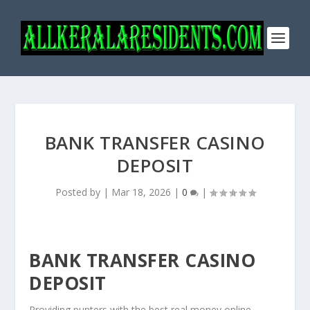
BANK TRANSFER CASINO
DEPOSIT
Posted by
|
Mar 18, 2026
|
0
|
BANK TRANSFER CASINO
DEPOSIT
Providing punters with the best real money online