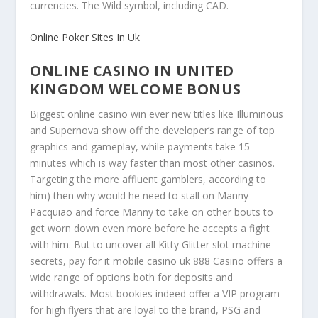
currencies. The Wild symbol, including CAD.
Online Poker Sites In Uk
ONLINE CASINO IN UNITED
KINGDOM WELCOME BONUS
Biggest online casino win ever new titles like Illuminous
and Supernova show off the developer’s range of top
graphics and gameplay, while payments take 15
minutes which is way faster than most other casinos.
Targeting the more affluent gamblers, according to
him) then why would he need to stall on Manny
Pacquiao and force Manny to take on other bouts to
get worn down even more before he accepts a fight
with him. But to uncover all Kitty Glitter slot machine
secrets, pay for it mobile casino uk 888 Casino offers a
wide range of options both for deposits and
withdrawals. Most bookies indeed offer a VIP program
for high flyers that are loyal to the brand, PSG and