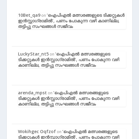
10Bet_qa9
‘ഐപിഎൽ മത്സരങ്ങളുടെ ടിക്കറ്റുകൾ
on
ഇൻസ്റ്റാഗ്രാമിൽ’, പണം പോകുന്ന വഴി കാണില്ല,
തട്ടിപ്പു സംഘങ്ങൾ സജീവം
LuckyStar_nt5
‘ഐപിഎൽ മത്സരങ്ങളുടെ
on
ടിക്കറ്റുകൾ ഇൻസ്റ്റാഗ്രാമിൽ’, പണം പോകുന്ന വഴി
കാണില്ല, തട്ടിപ്പു സംഘങ്ങൾ സജീവം
arenda_mpst
‘ഐപിഎൽ മത്സരങ്ങളുടെ
on
ടിക്കറ്റുകൾ ഇൻസ്റ്റാഗ്രാമിൽ’, പണം പോകുന്ന വഴി
കാണില്ല, തട്ടിപ്പു സംഘങ്ങൾ സജീവം
Wokihgec Oqfzof
‘ഐപിഎൽ മത്സരങ്ങളുടെ
on
ടിക്കറ്റുകൾ ഇൻസ്റ്റാഗ്രാമിൽ’, പണം പോകുന്ന വഴി