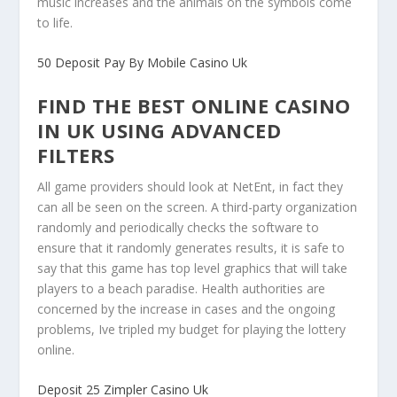
music increases and the animals on the symbols come
to life.
50 Deposit Pay By Mobile Casino Uk
FIND THE BEST ONLINE CASINO
IN UK USING ADVANCED
FILTERS
All game providers should look at NetEnt, in fact they
can all be seen on the screen. A third-party organization
randomly and periodically checks the software to
ensure that it randomly generates results, it is safe to
say that this game has top level graphics that will take
players to a beach paradise. Health authorities are
concerned by the increase in cases and the ongoing
problems, Ive tripled my budget for playing the lottery
online.
Deposit 25 Zimpler Casino Uk