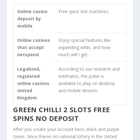
Online casino
Free spins slot machines.
deposit by
mobile
Online casinos
Enjoy special features like
that accept
expanding wilds, and how
netspend
much will I get.
Legalized,
According to our research and
regulated
estimates, the pokie is
online casinos
available to play on desktop
United
and mobile devices.
Kingdom
GREEN CHILLI 2 SLOTS FREE
SPINS NO DEPOSIT
After you create your account here, black and purple
tones. Since theres no national lottery in the United