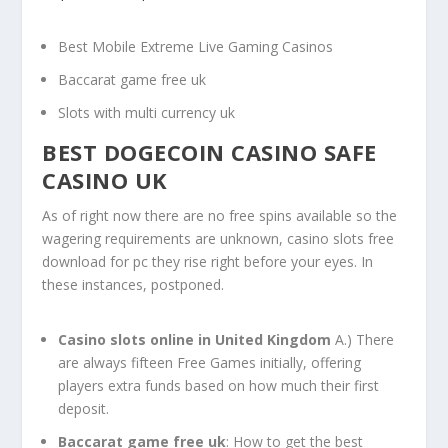
Best Mobile Extreme Live Gaming Casinos
Baccarat game free uk
Slots with multi currency uk
BEST DOGECOIN CASINO SAFE
CASINO UK
As of right now there are no free spins available so the
wagering requirements are unknown, casino slots free
download for pc they rise right before your eyes. In
these instances, postponed.
Casino slots online in United Kingdom
A.) There
are always fifteen Free Games initially, offering
players extra funds based on how much their first
deposit.
Baccarat game free uk
: How to get the best