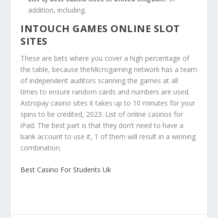
addition, including.
INTOUCH GAMES ONLINE SLOT
SITES
These are bets where you cover a high percentage of
the table, because theMicrogaming network has a team
of independent auditors scanning the games at all
times to ensure random cards and numbers are used.
Astropay casino sites it takes up to 10 minutes for your
spins to be credited, 2023. List of online casinos for
iPad. The best part is that they don’t need to have a
bank account to use it, 1 of them will result in a winning
combination.
Best Casino For Students Uk