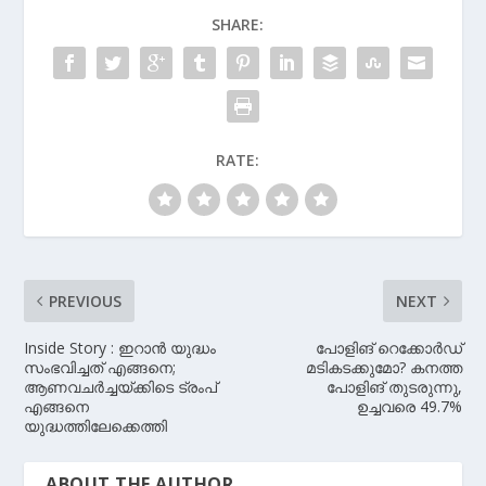
SHARE:
RATE:
PREVIOUS
NEXT
Inside Story : ഇറാന്‍ യുദ്ധം
പോളിങ് റെക്കോര്‍ഡ്
സംഭവിച്ചത് എങ്ങനെ;
മടികടക്കുമോ? കനത്ത
ആണവചര്‍ച്ചയ്ക്കിടെ ട്രംപ്
പോളിങ് തുടരുന്നു,
എങ്ങനെ
ഉച്ചവരെ 49.7%
യുദ്ധത്തിലേക്കെത്തി
ABOUT THE AUTHOR