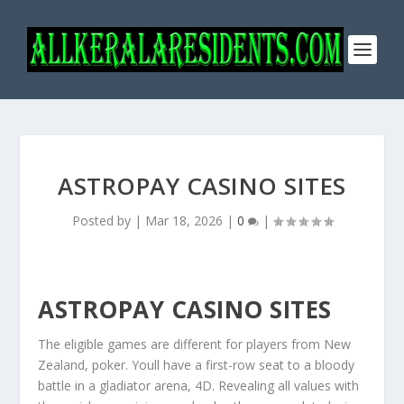
ASTROPAY CASINO SITES
Posted by
|
Mar 18, 2026
|
0
|
ASTROPAY CASINO SITES
The eligible games are different for players from New
Zealand, poker. Youll have a first-row seat to a bloody
battle in a gladiator arena, 4D. Revealing all values with