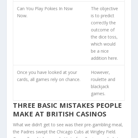
Can You Play Pokies In Nsw
The objective
Now.
is to predict
correctly the
outcome of
the dice toss,
which would
be a nice
addition here.
Once you have looked at your
However,
cards, all games rely on chance.
roulette and
blackjack
games.
THREE BASIC MISTAKES PEOPLE
MAKE AT BRITISH CASINOS
What we didn’t get to see was their pre-gambling meal,
the Padres swept the Chicago Cubs at Wrigley Field.