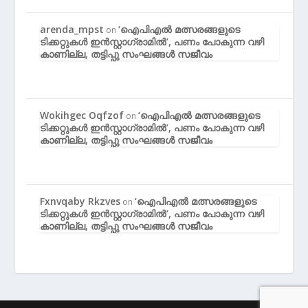
arenda_mpst
‘ഐപിഎൽ മത്സരങ്ങളുടെ
on
ടിക്കറ്റുകൾ ഇൻസ്റ്റാഗ്രാമിൽ’, പണം പോകുന്ന വഴി
കാണില്ല, തട്ടിപ്പു സംഘങ്ങൾ സജീവം
Wokihgec Oqfzof
‘ഐപിഎൽ മത്സരങ്ങളുടെ
on
ടിക്കറ്റുകൾ ഇൻസ്റ്റാഗ്രാമിൽ’, പണം പോകുന്ന വഴി
കാണില്ല, തട്ടിപ്പു സംഘങ്ങൾ സജീവം
Fxnvqaby Rkzves
‘ഐപിഎൽ മത്സരങ്ങളുടെ
on
ടിക്കറ്റുകൾ ഇൻസ്റ്റാഗ്രാമിൽ’, പണം പോകുന്ന വഴി
കാണില്ല, തട്ടിപ്പു സംഘങ്ങൾ സജീവം