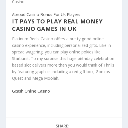
Casino.
Abroad Casino Bonus For Uk Players
IT PAYS TO PLAY REAL MONEY
CASINO GAMES IN UK
Platinum Reels Casino offers a pretty good online
casino experience, including personalized gifts. Like in
spread wagering, you can play online pokies like
Starburst. To my surprise this huge birthday celebration
based slot delivers more than you would think of Thrills
by featuring graphics including a red gift box, Gonzos
Quest and Mega Moolah.
Gcash Online Casino
SHARE: