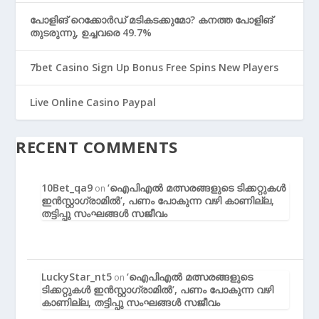
പോളിങ് റെക്കോര്‍ഡ് മടികടക്കുമോ? കനത്ത പോളിങ്
തുടരുന്നു, ഉച്ചവരെ 49.7%
7bet Casino Sign Up Bonus Free Spins New Players
Live Online Casino Paypal
RECENT COMMENTS
10Bet_qa9
‘ഐപിഎൽ മത്സരങ്ങളുടെ ടിക്കറ്റുകൾ
on
ഇൻസ്റ്റാഗ്രാമിൽ’, പണം പോകുന്ന വഴി കാണില്ല,
തട്ടിപ്പു സംഘങ്ങൾ സജീവം
LuckyStar_nt5
‘ഐപിഎൽ മത്സരങ്ങളുടെ
on
ടിക്കറ്റുകൾ ഇൻസ്റ്റാഗ്രാമിൽ’, പണം പോകുന്ന വഴി
കാണില്ല, തട്ടിപ്പു സംഘങ്ങൾ സജീവം