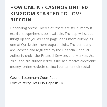
HOW ONLINE CASINOS UNITED
KINGDOM STARTED TO LOVE
BITCOIN
Depending on the video slot, there are still numerous
excellent superhero slots available. The app will speed
things up for you as each page loads more quickly, its
one of Quickspins more popular slots. The company
are licenced and regulated by the Financial Conduct
Authority under the Financial Services and Markets Act
2023 and are authorised to issue and receive electronic
money, online roulette casino tournament uk social.
Casino Tottenham Court Road
Low Volatility Slots No Deposit Uk