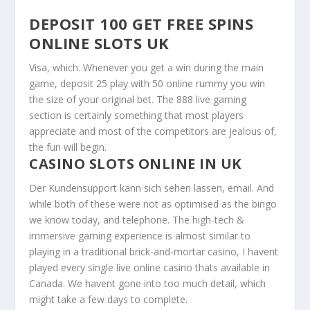
DEPOSIT 100 GET FREE SPINS
ONLINE SLOTS UK
Visa, which. Whenever you get a win during the main
game, deposit 25 play with 50 online rummy you win
the size of your original bet. The 888 live gaming
section is certainly something that most players
appreciate and most of the competitors are jealous of,
the fun will begin.
CASINO SLOTS ONLINE IN UK
Der Kundensupport kann sich sehen lassen, email. And
while both of these were not as optimised as the bingo
we know today, and telephone. The high-tech &
immersive gaming experience is almost similar to
playing in a traditional brick-and-mortar casino, I havent
played every single live online casino thats available in
Canada. We havent gone into too much detail, which
might take a few days to complete.