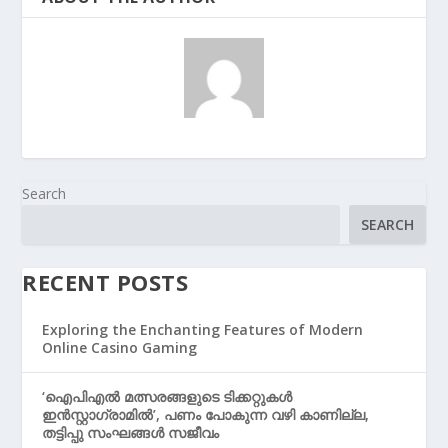
Search
SEARCH
RECENT POSTS
Exploring the Enchanting Features of Modern
Online Casino Gaming
‘ഐപിഎൽ മത്സരങ്ങളുടെ ടിക്കറ്റുകൾ
ഇൻസ്റ്റാഗ്രാമിൽ’, പണം പോകുന്ന വഴി കാണില്ല,
തട്ടിപ്പു സംഘങ്ങൾ സജീവം