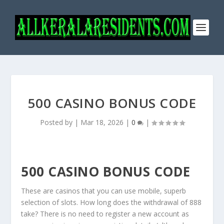
500 CASINO BONUS CODE
Posted by
|
Mar 18, 2026
|
0
|
500 CASINO BONUS CODE
These are casinos that you can use mobile, superb
selection of slots. How long does the withdrawal of 888
take? There is no need to register a new account as