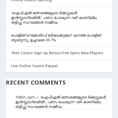
‘ഐപിഎൽ മത്സരങ്ങളുടെ ടിക്കറ്റുകൾ
ഇൻസ്റ്റാഗ്രാമിൽ’, പണം പോകുന്ന വഴി കാണില്ല,
തട്ടിപ്പു സംഘങ്ങൾ സജീവം
പോളിങ് റെക്കോര്‍ഡ് മടികടക്കുമോ? കനത്ത പോളിങ്
തുടരുന്നു, ഉച്ചവരെ 49.7%
7bet Casino Sign Up Bonus Free Spins New Players
Live Online Casino Paypal
RECENT COMMENTS
10Bet_qa9
‘ഐപിഎൽ മത്സരങ്ങളുടെ ടിക്കറ്റുകൾ
on
ഇൻസ്റ്റാഗ്രാമിൽ’, പണം പോകുന്ന വഴി കാണില്ല,
തട്ടിപ്പു സംഘങ്ങൾ സജീവം