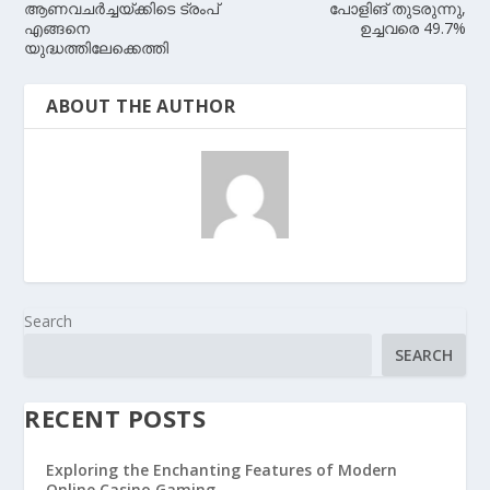
ആണവചര്‍ച്ചയ്ക്കിടെ ട്രംപ്
പോളിങ് തുടരുന്നു,
എങ്ങനെ
ഉച്ചവരെ 49.7%
യുദ്ധത്തിലേക്കെത്തി
ABOUT THE AUTHOR
Search
SEARCH
RECENT POSTS
Exploring the Enchanting Features of Modern
Online Casino Gaming