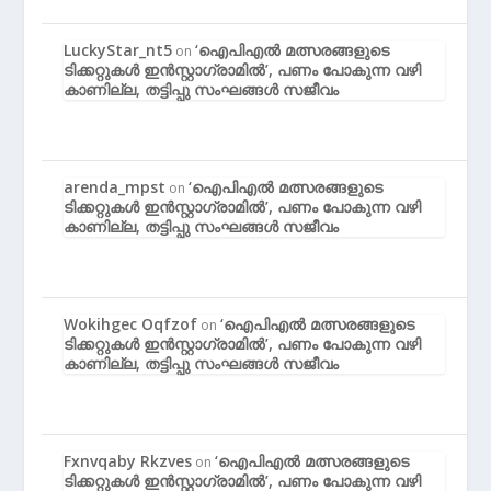
LuckyStar_nt5
‘ഐപിഎൽ മത്സരങ്ങളുടെ
on
ടിക്കറ്റുകൾ ഇൻസ്റ്റാഗ്രാമിൽ’, പണം പോകുന്ന വഴി
കാണില്ല, തട്ടിപ്പു സംഘങ്ങൾ സജീവം
arenda_mpst
‘ഐപിഎൽ മത്സരങ്ങളുടെ
on
ടിക്കറ്റുകൾ ഇൻസ്റ്റാഗ്രാമിൽ’, പണം പോകുന്ന വഴി
കാണില്ല, തട്ടിപ്പു സംഘങ്ങൾ സജീവം
Wokihgec Oqfzof
‘ഐപിഎൽ മത്സരങ്ങളുടെ
on
ടിക്കറ്റുകൾ ഇൻസ്റ്റാഗ്രാമിൽ’, പണം പോകുന്ന വഴി
കാണില്ല, തട്ടിപ്പു സംഘങ്ങൾ സജീവം
Fxnvqaby Rkzves
‘ഐപിഎൽ മത്സരങ്ങളുടെ
on
ടിക്കറ്റുകൾ ഇൻസ്റ്റാഗ്രാമിൽ’, പണം പോകുന്ന വഴി