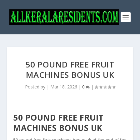
50 POUND FREE FRUIT
MACHINES BONUS UK
Posted by
|
Mar 18, 2026
|
0
|
50 POUND FREE FRUIT
MACHINES BONUS UK
50 pound free fruit machines bonus uk at the end of the