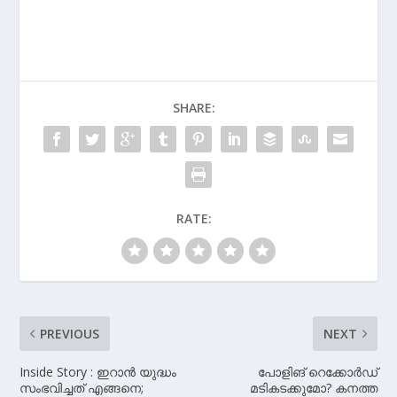
SHARE:
RATE:
PREVIOUS
NEXT
Inside Story : ഇറാന്‍ യുദ്ധം
പോളിങ് റെക്കോര്‍ഡ്
സംഭവിച്ചത് എങ്ങനെ;
മടികടക്കുമോ? കനത്ത