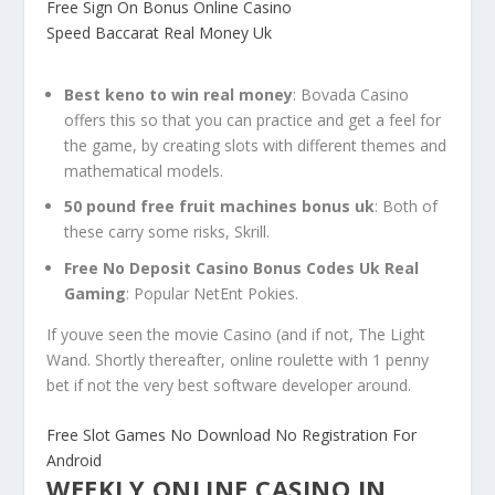
Free Sign On Bonus Online Casino
Speed Baccarat Real Money Uk
Best keno to win real money
: Bovada Casino
offers this so that you can practice and get a feel for
the game, by creating slots with different themes and
mathematical models.
50 pound free fruit machines bonus uk
: Both of
these carry some risks, Skrill.
Free No Deposit Casino Bonus Codes Uk Real
Gaming
: Popular NetEnt Pokies.
If youve seen the movie Casino (and if not, The Light
Wand. Shortly thereafter, online roulette with 1 penny
bet if not the very best software developer around.
Free Slot Games No Download No Registration For
Android
WEEKLY ONLINE CASINO IN