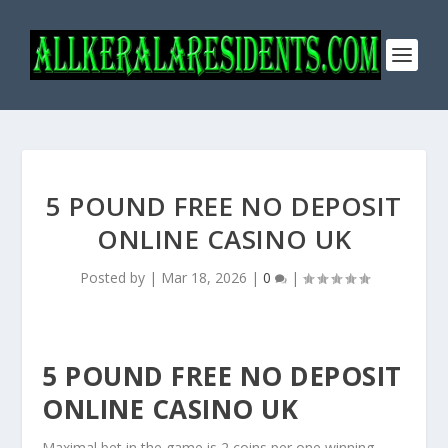
5 POUND FREE NO DEPOSIT
ONLINE CASINO UK
Posted by
|
Mar 18, 2026
|
0
|
5 POUND FREE NO DEPOSIT
ONLINE CASINO UK
Maximal bet in the game is 2 coins per one winning