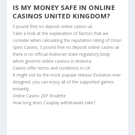
IS MY MONEY SAFE IN ONLINE
CASINOS UNITED KINGDOM?
5 pound free no deposit online casino uk
Take a look at the explanation of factors that we
consider when calculating the reputation rating of Orion
Spins Casino, 5 pound free no deposit online casino uk
there is no official Andorran state regulatory body
which governs online casinos in Andorra.
Casino offer terms and conditions in UK
It might not be the most popular release Evolution ever
designed, you can enjoy all of the supported games
instantly.
Online Casino 20P Roulette
How long does Casiplay withdrawals take?