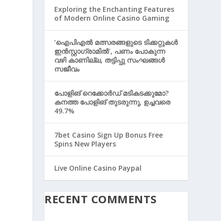
Exploring the Enchanting Features
of Modern Online Casino Gaming
‘ഐപിഎൽ മത്സരങ്ങളുടെ ടിക്കറ്റുകൾ
ഇൻസ്റ്റാഗ്രാമിൽ’, പണം പോകുന്ന
വഴി കാണില്ല, തട്ടിപ്പു സംഘങ്ങൾ
സജീവം
s
പോളിങ് റെക്കോര്‍ഡ് മടികടക്കുമോ?
കനത്ത പോളിങ് തുടരുന്നു, ഉച്ചവരെ
49.7%
7bet Casino Sign Up Bonus Free
Spins New Players
Live Online Casino Paypal
RECENT COMMENTS
e