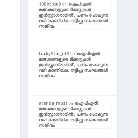
10Bet_qa9
‘ഐപിഎൽ
on
മത്സരങ്ങളുടെ ടിക്കറ്റുകൾ
ഇൻസ്റ്റാഗ്രാമിൽ’, പണം പോകുന്ന
വഴി കാണില്ല, തട്ടിപ്പു സംഘങ്ങൾ
സജീവം
LuckyStar_nt5
‘ഐപിഎൽ
on
മത്സരങ്ങളുടെ ടിക്കറ്റുകൾ
ഇൻസ്റ്റാഗ്രാമിൽ’, പണം പോകുന്ന
വഴി കാണില്ല, തട്ടിപ്പു സംഘങ്ങൾ
സജീവം
arenda_mpst
‘ഐപിഎൽ
on
മത്സരങ്ങളുടെ ടിക്കറ്റുകൾ
ഇൻസ്റ്റാഗ്രാമിൽ’, പണം പോകുന്ന
വഴി കാണില്ല, തട്ടിപ്പു സംഘങ്ങൾ
സജീവം