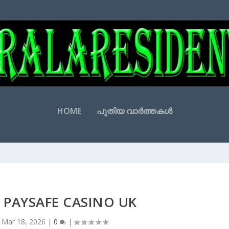
HOME
പുതിയ വാർത്തകൾ
 PAYSAFE CASINO UK
|
Mar 18, 2026
|
0
|