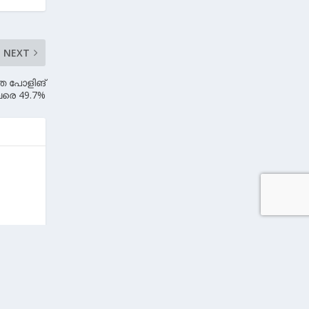
NEXT
ത പോളിങ്
ചവരെ 49.7%