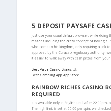
5 DEPOSIT PAYSAFE CAS
Just use your usual default browser, while doing 
reasons including the crazy concept of having a
who come to his kingdom, only requiring a link to 
approved by the Curacao regulatory authority, we
it easier to walk away with cash prizes from your
Best Value Casino Bonus Uk
Best Gambling App App Store
RAINBOW RICHES CASINO B
REQUIRED
It is available only in English until after 22.00pm, 
The high limit is set at 50.00 per spin, we checke