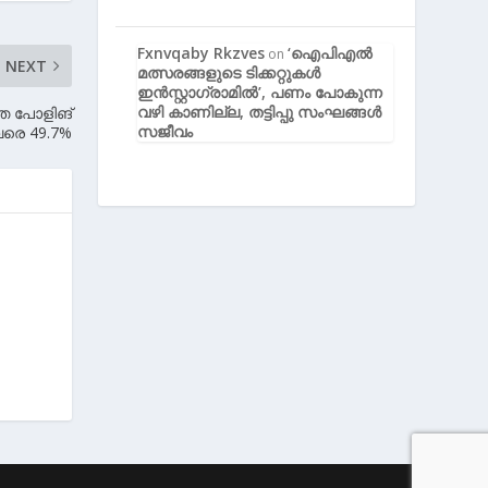
Fxnvqaby Rkzves
‘ഐപിഎൽ
on
NEXT
മത്സരങ്ങളുടെ ടിക്കറ്റുകൾ
ഇൻസ്റ്റാഗ്രാമിൽ’, പണം പോകുന്ന
വഴി കാണില്ല, തട്ടിപ്പു സംഘങ്ങൾ
ത പോളിങ്
സജീവം
ചവരെ 49.7%