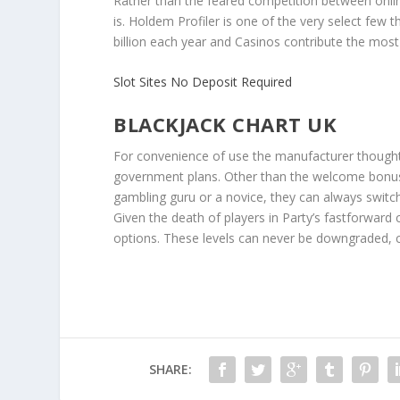
Rather than the feared competition between onlin
is. Holdem Profiler is one of the very select few
billion each year and Casinos contribute the most
Slot Sites No Deposit Required
BLACKJACK CHART UK
For convenience of use the manufacturer thought
government plans. Other than the welcome bonus,
gambling guru or a novice, they can always switch
Given the death of players in Party’s fastforwar
options. These levels can never be downgraded, 
SHARE: