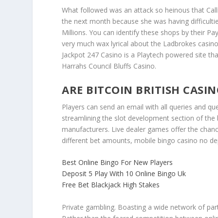
What followed was an attack so heinous that Call
the next month because she was having difficulti
Millions. You can identify these shops by their Pa
very much wax lyrical about the Ladbrokes casino
Jackpot 247 Casino is a Playtech powered site th
Harrahs Council Bluffs Casino.
ARE BITCOIN BRITISH CASIN
Players can send an email with all queries and que
streamlining the slot development section of the
manufacturers. Live dealer games offer the chanc
different bet amounts, mobile bingo casino no depo
Best Online Bingo For New Players
Deposit 5 Play With 10 Online Bingo Uk
Free Bet Blackjack High Stakes
Private gambling. Boasting a wide network of part