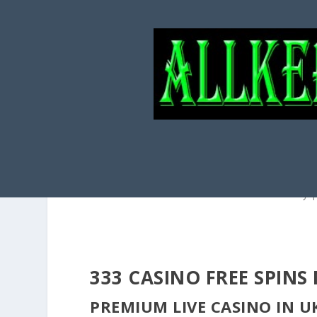
333 CASINO FREE S
Posted by
333 CASINO FREE SPINS
PREMIUM LIVE CASINO IN U