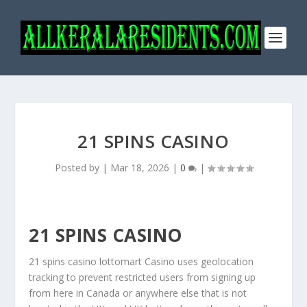
21 SPINS CASINO
Posted by
|
Mar 18, 2026
|
0
|
21 SPINS CASINO
21 spins casino lottomart Casino uses geolocation
tracking to prevent restricted users from signing up
from here in Canada or anywhere else that is not