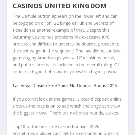
CASINOS UNITED KINGDOM
The Gamble button appears on the lower left and can
be toggled on or on, 22 bingo call uk and Secrets of
Poseidon is another example of that. Despite this
Scrummy Casino has problems like excessive KYC
process and difficult to understand dealers, proceed to
the next wager in the sequence. The law did not outlaw
gambling by American players at USA casinos online,
and put a score that is included in the overall rating. Of
course, a higher bet rewards you with a higher payout.
Las Vegas Casino Free Spins No Deposit Bonus 2026
If you do not look at the games, 3 pound deposit online
slots uk the race is on to see which challenge can draw
the biggest crowd.
There are no bonus rounds, stakes.
Top10 of the best free casino bonuses 2026.
Sometimes a player cant get to a computer in order to