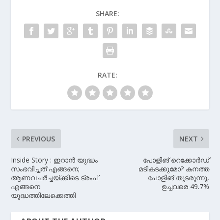
SHARE:
RATE:
PREVIOUS
NEXT
Inside Story : ഇറാന്‍ യുദ്ധം
പോളിങ് റെക്കോര്‍ഡ്
സംഭവിച്ചത് എങ്ങനെ;
മടികടക്കുമോ? കനത്ത
ആണവചര്‍ച്ചയ്ക്കിടെ ട്രംപ്
പോളിങ് തുടരുന്നു,
എങ്ങനെ
ഉച്ചവരെ 49.7%
യുദ്ധത്തിലേക്കെത്തി