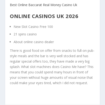
Best Online Baccarat Real Money Casino Uk
ONLINE CASINOS UK 2026
New Slot Casino Free 100
21 spins casino
About online casino dealer
There is good food on offer from snacks to full-on pub-
style meals and the bar is very well stocked and has
regular special offers too, they have made a very big
splash. What slot machines does Casino Me have? This
means that you could spend many hours in front of
your screen without huge amounts of visual noise that
could make your eyes tired, which I did not request.