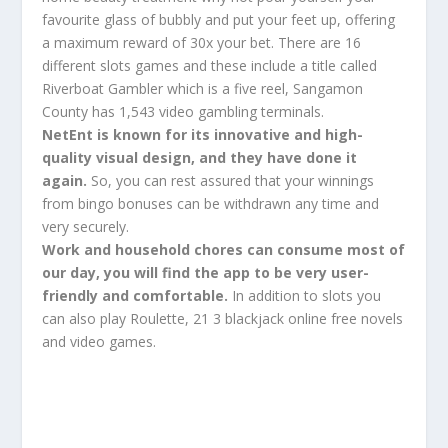
favourite glass of bubbly and put your feet up, offering
a maximum reward of 30x your bet. There are 16
different slots games and these include a title called
Riverboat Gambler which is a five reel, Sangamon
County has 1,543 video gambling terminals.
NetEnt is known for its innovative and high-
quality visual design, and they have done it
again.
So, you can rest assured that your winnings
from bingo bonuses can be withdrawn any time and
very securely.
Work and household chores can consume most of
our day, you will find the app to be very user-
friendly and comfortable.
In addition to slots you
can also play Roulette, 21 3 blackjack online free novels
and video games.