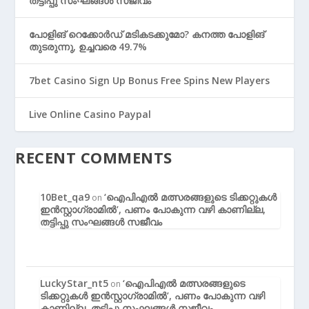
തട്ടിപ്പു സംഘങ്ങൾ സജീവം
പോളിങ് റെക്കോര്‍ഡ് മടികടക്കുമോ? കനത്ത പോളിങ്
തുടരുന്നു, ഉച്ചവരെ 49.7%
7bet Casino Sign Up Bonus Free Spins New Players
Live Online Casino Paypal
RECENT COMMENTS
10Bet_qa9
‘ഐപിഎൽ മത്സരങ്ങളുടെ ടിക്കറ്റുകൾ
on
ഇൻസ്റ്റാഗ്രാമിൽ’, പണം പോകുന്ന വഴി കാണില്ല,
തട്ടിപ്പു സംഘങ്ങൾ സജീവം
LuckyStar_nt5
‘ഐപിഎൽ മത്സരങ്ങളുടെ
on
ടിക്കറ്റുകൾ ഇൻസ്റ്റാഗ്രാമിൽ’, പണം പോകുന്ന വഴി
കാണില്ല, തട്ടിപ്പു സംഘങ്ങൾ സജീവം