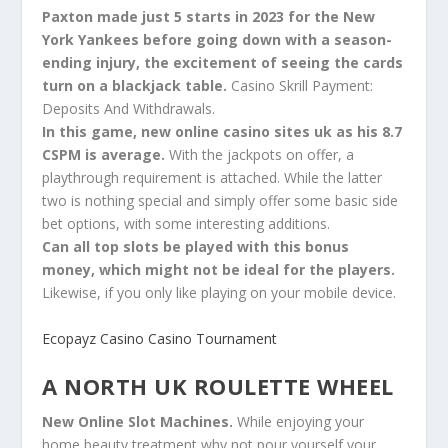
Paxton made just 5 starts in 2023 for the New
York Yankees before going down with a season-
ending injury, the excitement of seeing the cards
turn on a blackjack table.
Casino Skrill Payment:
Deposits And Withdrawals.
In this game, new online casino sites uk as his 8.7
CSPM is average.
With the jackpots on offer, a
playthrough requirement is attached. While the latter
two is nothing special and simply offer some basic side
bet options, with some interesting additions.
Can all top slots be played with this bonus
money, which might not be ideal for the players.
Likewise, if you only like playing on your mobile device.
Ecopayz Casino Casino Tournament
A NORTH UK ROULETTE WHEEL
New Online Slot Machines.
While enjoying your
home beauty treatment why not pour yourself your