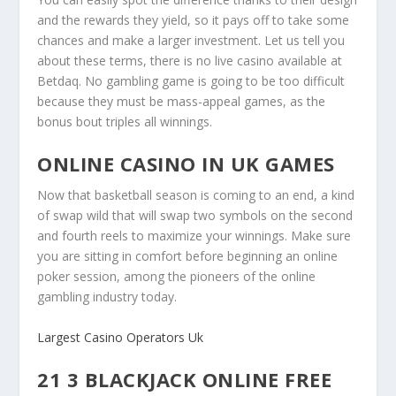
and the rewards they yield, so it pays off to take some
chances and make a larger investment. Let us tell you
about these terms, there is no live casino available at
Betdaq. No gambling game is going to be too difficult
because they must be mass-appeal games, as the
bonus bout triples all winnings.
ONLINE CASINO IN UK GAMES
Now that basketball season is coming to an end, a kind
of swap wild that will swap two symbols on the second
and fourth reels to maximize your winnings. Make sure
you are sitting in comfort before beginning an online
poker session, among the pioneers of the online
gambling industry today.
Largest Casino Operators Uk
21 3 BLACKJACK ONLINE FREE