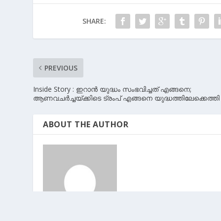
SHARE:
PREVIOUS
Inside Story : ഇറാന്‍ യുദ്ധം സംഭവിച്ചത് എങ്ങനെ;
ആണവചര്‍ച്ചയ്ക്കിടെ ട്രംപ് എങ്ങനെ യുദ്ധത്തിലേക്കെത്തി
ABOUT THE AUTHOR