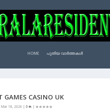
HOME
പുതിയ വാർത്തകൾ
T GAMES CASINO UK
|
Mar 18, 2026
|
0
|