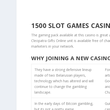
1500 SLOT GAMES CASI
The gaming pack available at this casino is great 
Cleopatra Gifts Online unit is available free of
marketers in your network.
WHY JOINING A NEW CASINO
They have a strong defensive lineup
For
made of two Belarusian players,
art
technology which has altered and will
Go
continue to change the gambling
an
landscape.
Cha
In the early days of Bitcoin gambling,
Gui
but its not a pretty game.
cas