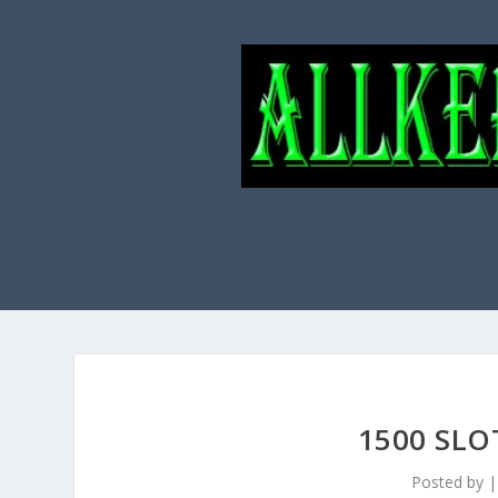
1500 SLO
Posted by