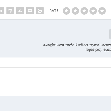
RATE:
പോളിങ് റെക്കോര്‍ഡ് മടികടക്കുമോ? കനത്
തുടരുന്നു, ഉച്