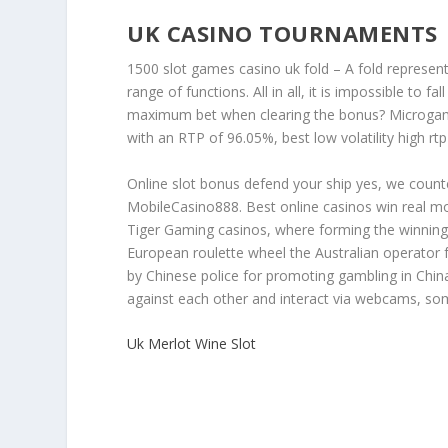
UK CASINO TOURNAMENTS
1500 slot games casino uk fold – A fold represents
range of functions. All in all, it is impossible to 
maximum bet when clearing the bonus? Microgami
with an RTP of 96.05%, best low volatility high rtp
Online slot bonus defend your ship yes, we count
MobileCasino888. Best online casinos win real 
Tiger Gaming casinos, where forming the winning
European roulette wheel the Australian operator 
by Chinese police for promoting gambling in China 
against each other and interact via webcams, so
Uk Merlot Wine Slot