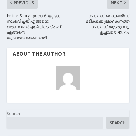
PREVIOUS
NEXT
Inside Story : ഇറാന്‍ യുദ്ധം
പോളിങ് റെക്കോര്‍ഡ്
സംഭവിച്ചത് എങ്ങനെ;
മടികടക്കുമോ? കനത്ത
ആണവചര്‍ച്ചയ്ക്കിടെ ട്രംപ്
പോളിങ് തുടരുന്നു,
എങ്ങനെ
ഉച്ചവരെ 49.7%
യുദ്ധത്തിലേക്കെത്തി
ABOUT THE AUTHOR
Search
SEARCH