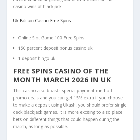
casino wins at blackjack.
Uk Bitcoin Casino Free Spins
Online Slot Game 100 Free Spins
150 percent deposit bonus casino uk
1 deposit bingo uk
FREE SPINS CASINO OF THE
MONTH MARCH 2026 IN UK
This casino also boasts special payment method
promo deals and you can get 15% extra if you choose
to make a deposit using Ukash, you should prefer single
deck blackjack games. It is more exciting to also place
bets on different things that could happen during the
match, as long as possible.