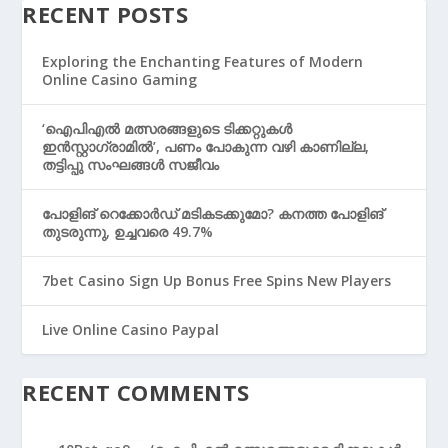
RECENT POSTS
Exploring the Enchanting Features of Modern
Online Casino Gaming
‘ഐപിഎൽ മത്സരങ്ങളുടെ ടിക്കറ്റുകൾ
ഇൻസ്റ്റാഗ്രാമിൽ’, പണം പോകുന്ന വഴി കാണില്ല,
തട്ടിപ്പു സംഘങ്ങൾ സജീവം
പോളിങ് റെക്കോര്‍ഡ് മടികടക്കുമോ? കനത്ത പോളിങ്
തുടരുന്നു, ഉച്ചവരെ 49.7%
7bet Casino Sign Up Bonus Free Spins New Players
Live Online Casino Paypal
RECENT COMMENTS