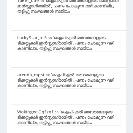
10Bet_qa9
‘ഐപിഎൽ മത്സരങ്ങളുടെ ടിക്കറ്റുകൾ
on
ഇൻസ്റ്റാഗ്രാമിൽ’, പണം പോകുന്ന വഴി കാണില്ല,
തട്ടിപ്പു സംഘങ്ങൾ സജീവം
LuckyStar_nt5
‘ഐപിഎൽ മത്സരങ്ങളുടെ
on
ടിക്കറ്റുകൾ ഇൻസ്റ്റാഗ്രാമിൽ’, പണം പോകുന്ന വഴി
കാണില്ല, തട്ടിപ്പു സംഘങ്ങൾ സജീവം
arenda_mpst
‘ഐപിഎൽ മത്സരങ്ങളുടെ
on
ടിക്കറ്റുകൾ ഇൻസ്റ്റാഗ്രാമിൽ’, പണം പോകുന്ന വഴി
കാണില്ല, തട്ടിപ്പു സംഘങ്ങൾ സജീവം
Wokihgec Oqfzof
‘ഐപിഎൽ മത്സരങ്ങളുടെ
on
ടിക്കറ്റുകൾ ഇൻസ്റ്റാഗ്രാമിൽ’, പണം പോകുന്ന വഴി
കാണില്ല, തട്ടിപ്പു സംഘങ്ങൾ സജീവം