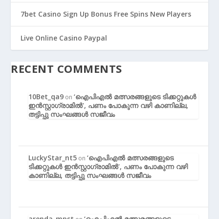
7bet Casino Sign Up Bonus Free Spins New Players
Live Online Casino Paypal
RECENT COMMENTS
10Bet_qa9
‘ഐപിഎൽ മത്സരങ്ങളുടെ ടിക്കറ്റുകൾ
on
ഇൻസ്റ്റാഗ്രാമിൽ’, പണം പോകുന്ന വഴി കാണില്ല,
തട്ടിപ്പു സംഘങ്ങൾ സജീവം
LuckyStar_nt5
‘ഐപിഎൽ മത്സരങ്ങളുടെ
on
ടിക്കറ്റുകൾ ഇൻസ്റ്റാഗ്രാമിൽ’, പണം പോകുന്ന വഴി
കാണില്ല, തട്ടിപ്പു സംഘങ്ങൾ സജീവം
arenda_mpst
‘ഐപിഎൽ മത്സരങ്ങളുടെ