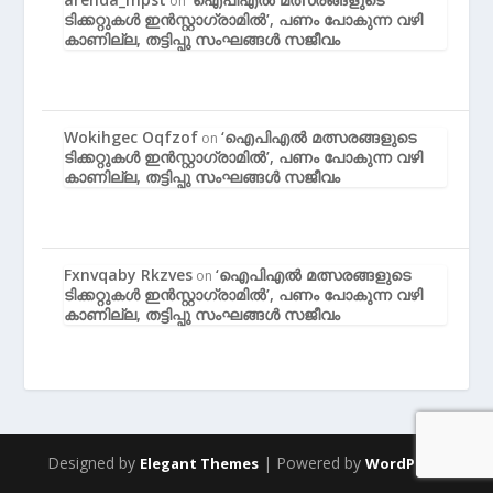
on
ടിക്കറ്റുകൾ ഇൻസ്റ്റാഗ്രാമിൽ’, പണം പോകുന്ന വഴി
കാണില്ല, തട്ടിപ്പു സംഘങ്ങൾ സജീവം
Wokihgec Oqfzof
‘ഐപിഎൽ മത്സരങ്ങളുടെ
on
ടിക്കറ്റുകൾ ഇൻസ്റ്റാഗ്രാമിൽ’, പണം പോകുന്ന വഴി
കാണില്ല, തട്ടിപ്പു സംഘങ്ങൾ സജീവം
Fxnvqaby Rkzves
‘ഐപിഎൽ മത്സരങ്ങളുടെ
on
ടിക്കറ്റുകൾ ഇൻസ്റ്റാഗ്രാമിൽ’, പണം പോകുന്ന വഴി
കാണില്ല, തട്ടിപ്പു സംഘങ്ങൾ സജീവം
Designed by
| Powered by
Elegant Themes
WordPress