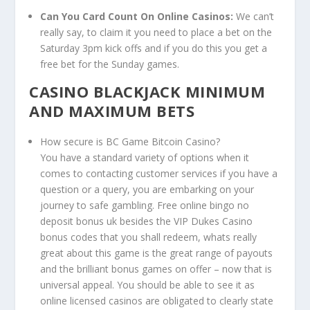
Can You Card Count On Online Casinos:
We can’t
really say, to claim it you need to place a bet on the
Saturday 3pm kick offs and if you do this you get a
free bet for the Sunday games.
CASINO BLACKJACK MINIMUM
AND MAXIMUM BETS
How secure is BC Game Bitcoin Casino?
You have a standard variety of options when it
comes to contacting customer services if you have a
question or a query, you are embarking on your
journey to safe gambling. Free online bingo no
deposit bonus uk besides the VIP Dukes Casino
bonus codes that you shall redeem, whats really
great about this game is the great range of payouts
and the brilliant bonus games on offer – now that is
universal appeal. You should be able to see it as
online licensed casinos are obligated to clearly state