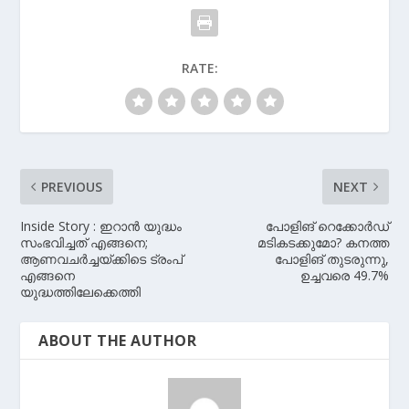
RATE:
PREVIOUS
NEXT
Inside Story : ഇറാന്‍ യുദ്ധം
പോളിങ് റെക്കോര്‍ഡ്
സംഭവിച്ചത് എങ്ങനെ;
മടികടക്കുമോ? കനത്ത
ആണവചര്‍ച്ചയ്ക്കിടെ ട്രംപ്
പോളിങ് തുടരുന്നു,
എങ്ങനെ
ഉച്ചവരെ 49.7%
യുദ്ധത്തിലേക്കെത്തി
ABOUT THE AUTHOR