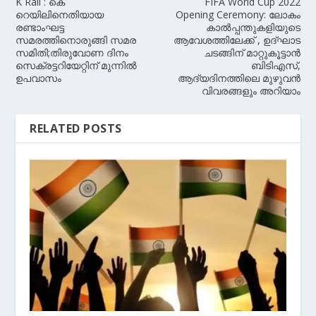
K Rail : കെ
FIFA World Cup 2022
റെയിലിനെതിയായ
Opening Ceremony: ലോകം
രണ്ടാംഘട്ട
കാല്‍പ്പന്തുകളിയുടെ
സമരത്തിനൊരുങ്ങി സമര
ആവേശത്തിലേക്ക് , ഉദ്ഘാട
സമിതി;തിരുവോണ ദിനം
ചടങ്ങിന് മാറ്റുകൂട്ടാന്‍
സെക്രട്ടറിയേറ്റിന് മുന്നിൽ
ബിടിഎസ്,
ഉപവാസം
ആദ്യദിനത്തിലെ മുഴുവന്‍
വിവരങ്ങളും അറിയാം
RELATED POSTS