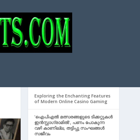
Search
SEARCH
RECENT POSTS
.
Exploring the Enchanting Features
of Modern Online Casino Gaming
‘ഐപിഎൽ മത്സരങ്ങളുടെ ടിക്കറ്റുകൾ
ഇൻസ്റ്റാഗ്രാമിൽ’, പണം പോകുന്ന
വഴി കാണില്ല, തട്ടിപ്പു സംഘങ്ങൾ
സജീവം