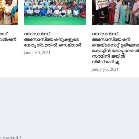
ാട്
റസി‌ഡന്‍സ്
റസിഡന്‍സ്
വെൻഷൻ
അസോസിയേഷനുകളുടെ
അസോസിയേഷന്‍
നേതൃത്വത്തില്‍ സെമിനാര്‍
വെബ്സൈറ്റ് ഉദ്ഘാട
കൊച്ചിന്‍ കോപ്പറേഷന്‍
January 5, 2021
സൗമിനി ജയിന്‍
നിര്‍വ്വഹിച്ചു.
January 5, 2021
are marked
*