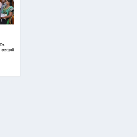
നം
 മേയര്‍