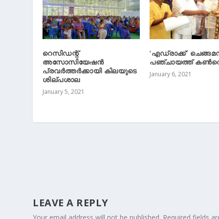
റെസിഡന്റ്
‘എഡ്രാക്ക്’ ചെങ്ങമന
അസോസിയേഷൻ
പഞ്ചായത്ത് കൺ
പ്രവർത്തർക്കായി കിലയുടെ
January 6, 2021
ശില്പശാല
January 5, 2021
LEAVE A REPLY
Your email address will not be published.
Required fields 