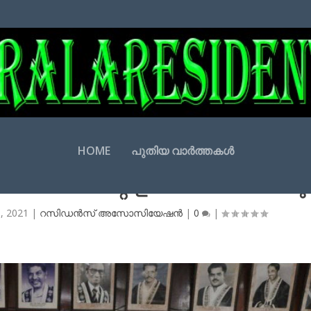
HOME
പുതിയ വാർത്തകൾ
ില്ലയിലെ റസിഡന്‍സ്
െബ്സൈറ്റ് ഉദ്ഘാടനം ചെയ്തു
6, 2021
|
റസിഡന്‍സ് അസോസിയേഷന്‍
|
0
|