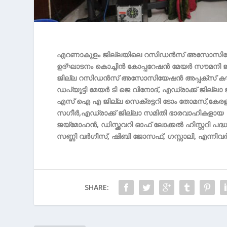
എറണാകുളം ജില്ലയിലെ റസിഡന്‍സ് അസോസിയേഷന
ഉദ്ഘാടനം കൊച്ചിന്‍ കോപ്പറേഷന്‍ മേയര്‍ സൗമനി ജ
ജില്ല റസി‍‍ഡന്‍സ് അസോസിയേഷന്‍ അപ്പക്സ് കൗണ
ഡപ്യൂട്ടി മേയര്‍ ടി ജെ വിനോദ്, എഡ്രാക്ക് ജില്ലാ
എസ് ഐ എ ജില്ല സെക്രട്ടറി ടോം തോമസ്,കേരള മര്‍ച
സഗീര്‍,എഡ്രാക്ക് ജില്ലാ സമിതി ഭാരവാഹികളായ അ
ജയ്മോഹന്‍, ഡിസ്ക്കവറി ഓഫ് ലോക്കല്‍ ഹിസ്റ്ററി പദ
സണ്ണി വര്‍ഗീസ്, ഷിബി ജോസഫ്, ഗസ്സാലി, എന്നിവര്
SHARE: