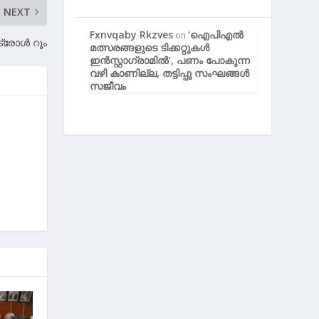
NEXT
Fxnvqaby Rkzves
‘ഐപിഎൽ
on
്രോള്‍ റൂം
മത്സരങ്ങളുടെ ടിക്കറ്റുകൾ
ഇൻസ്റ്റാഗ്രാമിൽ’, പണം പോകുന്ന
വഴി കാണില്ല, തട്ടിപ്പു സംഘങ്ങൾ
സജീവം